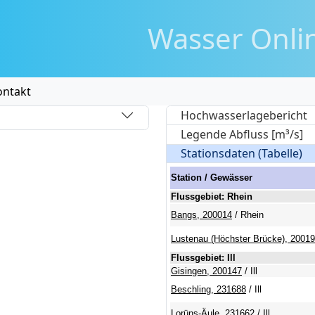
Wasser
Onli
ontakt
9
Hochwasserlagebericht
t
|
Wasser - Online vowis.vorarlberg.at
Legende Abfluss [m³/s]
Stationsdaten (Tabelle)