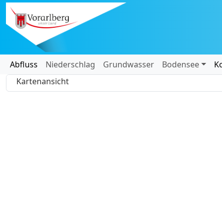
Hochwasser
Abfluss
Niederschlag
Grundwasser
Bodensee
K
Lagebericht
Kartenansicht
20 km
Leafle
+
−